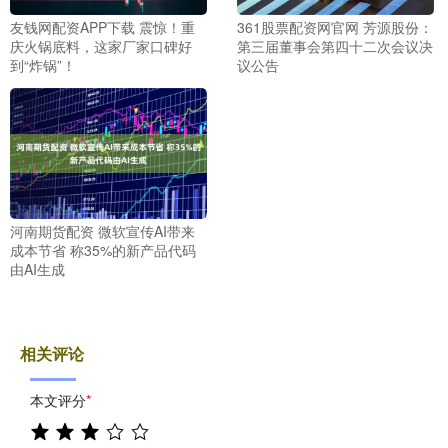
友钱网配资APP下载 震惊！重
361股票配资网官网 芳源股份：
庆火锅底料，这家厂家口碑好
第三届董事会第四十二次会议决
到“炸锅”！
议公告
河南期货配资 微软宣传AI带来
成本节省 称35%的新产品代码
由AI生成
相关评论
本文评分
*