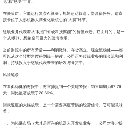
见”和“感受”世界。
在决策层，它能运行复杂AI算法，规划运动轨迹，协调多任务。这直
接卡位了人形机器人商业化最核心的“大脑”环节。
这项业务代表着从“制造”到“硬科技赋能”的价值跃迁。它面对的，是一
个从0到1、想象空间巨大的蓝海市场。
当前财报中的所有矛盾——利润微降、存货高企、现金流稳健——都
可以从这个转型角度得到统一解读：公司正将传统业务的现金流和利
润，持续投入于这项代表未来的研发与备货中。
风险笔录
在看似稳健的财报中，财官捕捉到一个关键警报：销售周期为87.79
天，同比显著放缓了20.66%。
回款速度的大幅放缓，是一个需要高度警惕的经营信号。它可能意味
着：
一、为拓展市场（尤其是新兴的机器人开发板业务），公司对客户提