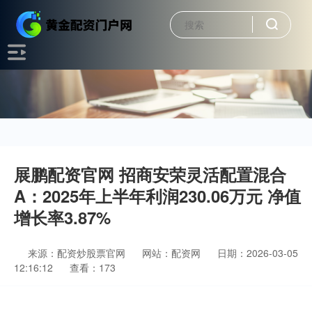
展鹏配资官网 招商安荣灵活配置混合
A：2025年上半年利润230.06万元 净值
增长率3.87%
来源：配资炒股票官网
网站：配资网
日期：2026-03-05
12:16:12
查看：173