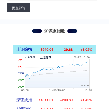
提交评论
沪深京指数
上证综指
3940.04
+39.68
+1.02%
深证成指
14311.01
+200.89
+1.42%
沪深300
4694.44
+43.13
+0.93%