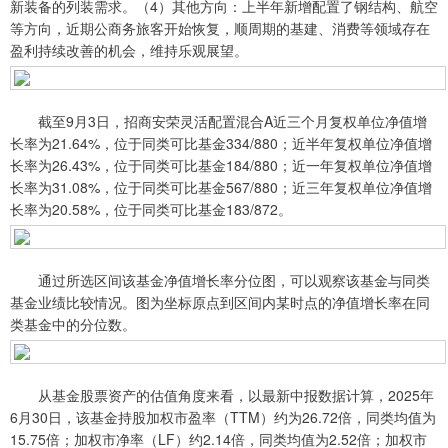
新装备的列装需求。（4）其他方向：上半年新增配置了钢结构、航空
等方向，近期公商务旅客开始恢复，顺周期的基建、消费等领域存在
盈利持续改善的机会，维持乐观展望。
截至9月3日，招商安荣灵活配置混合A近三个月复权单位净值增
长率为21.64%，位于同类可比基金334/880；近半年复权单位净值增
长率为26.43%，位于同类可比基金184/880；近一年复权单位净值增
长率为31.08%，位于同类可比基金567/880；近三年复权单位净值增
长率为20.58%，位于同类可比基金183/872。
通过所选区间该基金净值增长率分位图，可以观察该基金与同类
基金业绩比较情况。图为坐标原点到区间内某时点的净值增长率在同
类基金中的分位数。
从基金股票资产的估值角度来看，以最新中报数据计算，2025年
6月30日，该基金持股加权市盈率（TTM）约为26.72倍，同类均值为
15.75倍；加权市净率（LF）约2.14倍，同类均值为2.52倍；加权市