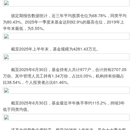
据定期报告数据统计，近三年平均股票仓位为68.78%，同类平均
为80.43%。2025年一季度末基金达到92.9%的最高仓位，2019年上
半年末最低，为5.55%。
截至2025年上半年末，基金规模为4281.43万元。
截至2025年6月30日，基金持有人共计977户，合计持有2707.05
万份。其中管理人员工持有1.34万份，占比0.05%，机构持有份额占
比38.54%，个人投资者占比61.46%。
截至2025年6月30日，基金最近半年换手率约115.2%，持续3年
低于同类均值。
该基金持股集中度较高。截至2025年上半年末，基金十大重仓股