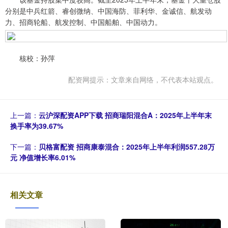
分别是中兵红箭、睿创微纳、中国海防、菲利华、金诚信、航发动
力、招商轮船、航发控制、中国船舶、中国动力。
核校：孙萍
配资网提示：文章来自网络，不代表本站观点。
上一篇：
云沪深配资APP下载 招商瑞阳混合A：2025年上半年末
换手率为39.67%
下一篇：
贝格富配资 招商康泰混合：2025年上半年利润557.28万
元 净值增长率6.01%
相关文章