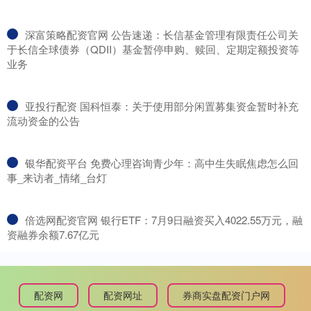
​深富策略配资官网 公告速递：长信基金管理有限责任公司关
于长信全球债券（QDII）基金暂停申购、赎回、定期定额投资等
业务
​亚投行配资 国科恒泰：关于使用部分闲置募集资金暂时补充
流动资金的公告
​银华配资平台 免费心理咨询青少年：高中生失眠焦虑怎么回
事_来访者_情绪_台灯
​倍选网配资官网 银行ETF：7月9日融资买入4022.55万元，融
资融券余额7.67亿元
配资网
配资网址
券商实盘配资门户网