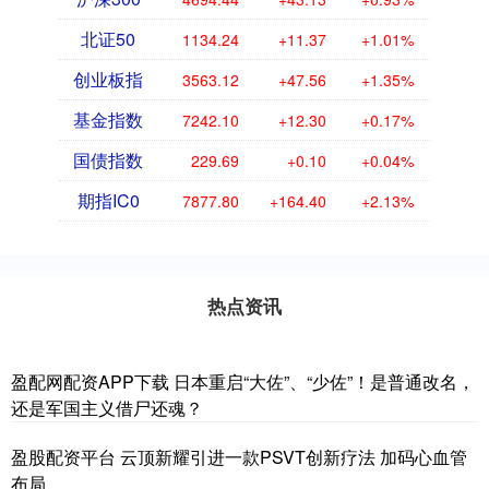
北证50
1134.24
+11.37
+1.01%
创业板指
3563.12
+47.56
+1.35%
基金指数
7242.10
+12.30
+0.17%
国债指数
229.69
+0.10
+0.04%
期指IC0
7877.80
+164.40
+2.13%
热点资讯
盈配网配资APP下载 日本重启“大佐”、“少佐”！是普通改名，
还是军国主义借尸还魂？
盈股配资平台 云顶新耀引进一款PSVT创新疗法 加码心血管
布局