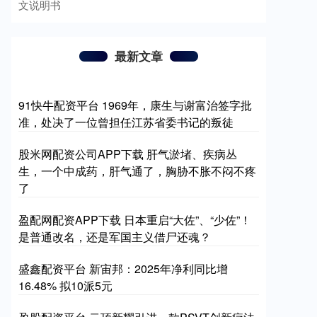
文说明书
最新文章
91快牛配资平台 1969年，康生与谢富治签字批
准，处决了一位曾担任江苏省委书记的叛徒
股米网配资公司APP下载 肝气淤堵、疾病丛
生，一个中成药，肝气通了，胸胁不胀不闷不疼
了
盈配网配资APP下载 日本重启“大佐”、“少佐”！
是普通改名，还是军国主义借尸还魂？
盛鑫配资平台 新宙邦：2025年净利同比增
16.48% 拟10派5元