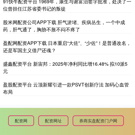
91快牛配资平台 1969年，康生与谢富治签字批准，处决了一
位曾担任江苏省委书记的叛徒
股米网配资公司APP下载 肝气淤堵、疾病丛生，一个中成
药，肝气通了，胸胁不胀不闷不疼了
盈配网配资APP下载 日本重启“大佐”、“少佐”！是普通改名，
还是军国主义借尸还魂？
盛鑫配资平台 新宙邦：2025年净利同比增16.48% 拟10派5
元
盈股配资平台 云顶新耀引进一款PSVT创新疗法 加码心血管
布局
配资网
配资网址
券商实盘配资门户网