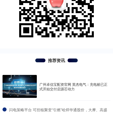
推荐资讯
广州卓信宝配资官网 英杰电气：充电桩已正
式开始交付启源芯动力
​闪电策略平台 可控核聚变“引燃”哈焊华通股价，大摩、高盛