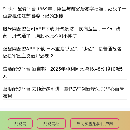
91快牛配资平台 1969年，康生与谢富治签字批准，处决了一
位曾担任江苏省委书记的叛徒
股米网配资公司APP下载 肝气淤堵、疾病丛生，一个中成
药，肝气通了，胸胁不胀不闷不疼了
盈配网配资APP下载 日本重启“大佐”、“少佐”！是普通改名，
还是军国主义借尸还魂？
盛鑫配资平台 新宙邦：2025年净利同比增16.48% 拟10派5
元
盈股配资平台 云顶新耀引进一款PSVT创新疗法 加码心血管
布局
配资网
配资网址
券商实盘配资门户网