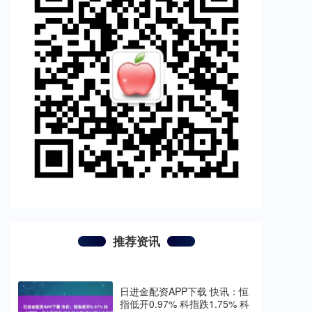
推荐资讯
日进金配资APP下载 快讯：恒
指低开0.97% 科指跌1.75% 科